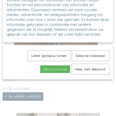
functies en het personaliseren van informatie en
advertenties. Daarnaast verlenen we onze sociale
media-, advertentie- en analysepartners toegang tot
informatie over hoe u onze site gebruikt. Zij kunnen deze
informatie gebruiken in combinatie met andere
gegevens die zij mogelijk hebben verzameld door uw
gebruik van hun diensten of die u hen hebt verstrekt.
Later opnieuw tonen
Selectie toestaan
073 - Farmermok XL - 61
Farmermok XL Model: 073 Decornr: 61X H 10 cm, Inhoud
500 ml…
Alles toestaan
Nee, niet akkoord
€ 20,50
✓
Op voorraad
IN WINKELWAGEN