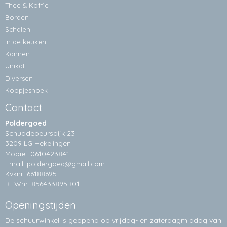
Thee & Koffie
Borden
Schalen
In de keuken
Kannen
Unikat
Diversen
Koopjeshoek
Contact
Poldergoed
Schuddebeursdijk 23
3209 LG Hekelingen
Mobiel: 0610423841
Email:
poldergoed@gmail.com
Kvknr: 66188695
BTWnr: 856433895B01
Openingstijden
De schuurwinkel is geopend op vrijdag- en zaterdagmiddag van