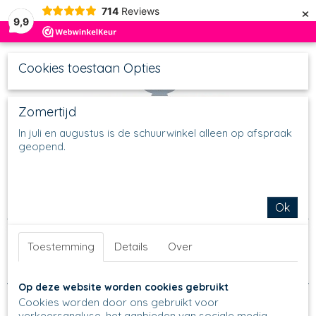
×
714
Reviews
9,9
Cookies toestaan Opties
Zomertijd
In juli en augustus is de schuurwinkel alleen op afspraak
geopend.
UW WINKELWAGEN
Inloggen
Registreren
Geen producten
(0)
Home
>
Mokken
>
Farmermokken
>
Farmermok XL
Ok
Sorteer op:
Toestemming
Details
Over
Op deze website worden cookies gebruikt
Cookies worden door ons gebruikt voor
verkeersanalyse, het aanbieden van sociale media-