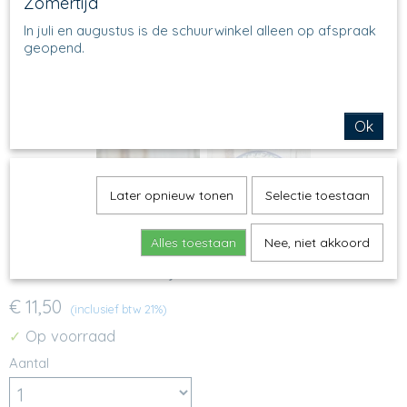
Zomertijd
In juli en augustus is de schuurwinkel alleen op afspraak
geopend.
Ok
Later opnieuw tonen
Selectie toestaan
Alles toestaan
Nee, niet akkoord
558 - Nestschaaltje - 1416
€ 11,50
(inclusief btw 21%)
Op voorraad
✓
Aantal