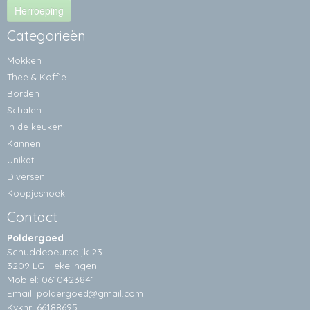
Herroeping
Categorieën
Mokken
Thee & Koffie
Borden
Schalen
In de keuken
Kannen
Unikat
Diversen
Koopjeshoek
Contact
Poldergoed
Schuddebeursdijk 23
3209 LG Hekelingen
Mobiel: 0610423841
Email:
poldergoed@gmail.com
Kvknr: 66188695