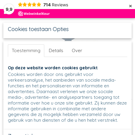
×
714
Reviews
9,9
Cookies toestaan Opties
Toestemming
Details
Over
UW WINKELWAGEN
Inloggen
Registreren
Op deze website worden cookies gebruikt
Geen producten
(0)
Cookies worden door ons gebruikt voor
verkeersanalyse, het aanbieden van sociale media-
functies en het personaliseren van informatie en
Home
>
Schalen
>
Ronde Schalen
>
Nestschalen
>
Nestschaal
advertenties. Daarnaast verlenen we onze sociale
558 - Ø 10 cm
>
558 - Nestschaaltje - 1416
media-, advertentie- en analysepartners toegang tot
informatie over hoe u onze site gebruikt. Zij kunnen deze
informatie gebruiken in combinatie met andere
gegevens die zij mogelijk hebben verzameld door uw
gebruik van hun diensten of die u hen hebt verstrekt.