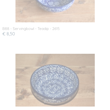
B88 - Servingbowl - Teadip - 2615
€ 8,50