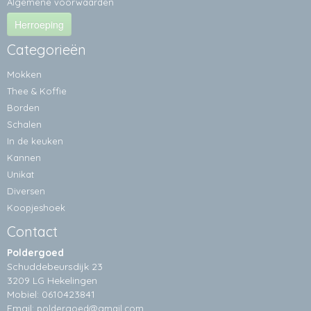
Algemene voorwaarden
Herroeping
Categorieën
Mokken
Thee & Koffie
Borden
Schalen
In de keuken
Kannen
Unikat
Diversen
Koopjeshoek
Contact
Poldergoed
Schuddebeursdijk 23
3209 LG Hekelingen
Mobiel: 0610423841
Email:
poldergoed@gmail.com