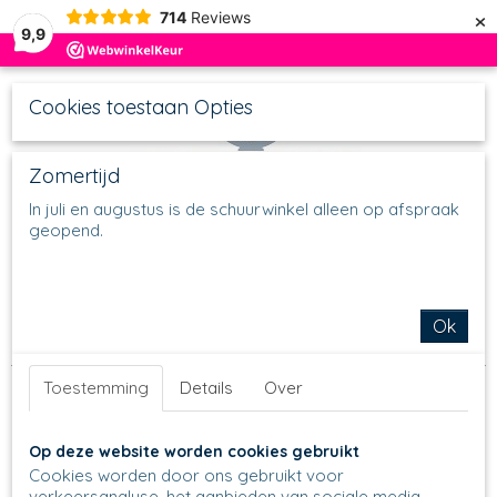
×
714
Reviews
9,9
Cookies toestaan Opties
Zomertijd
In juli en augustus is de schuurwinkel alleen op afspraak
geopend.
UW WINKELWAGEN
Inloggen
Registreren
Geen producten
(0)
Home
>
Schalen
>
Ronde Schalen
>
Serving Bowls
>
Serving
Ok
Bowl B88 - Ø 9 cm
>
B88 - Servingbowl - Teadip - 2218
Toestemming
Details
Over
Op deze website worden cookies gebruikt
Cookies worden door ons gebruikt voor
verkeersanalyse, het aanbieden van sociale media-