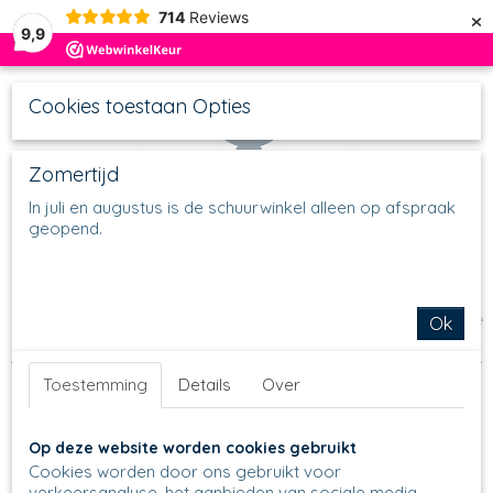
×
714
Reviews
9,9
Cookies toestaan Opties
Zomertijd
In juli en augustus is de schuurwinkel alleen op afspraak
geopend.
UW WINKELWAGEN
Inloggen
Registreren
Geen producten
(0)
Home
>
Thee & Koffie
>
Theepotten & Theelichten
>
Theepotje
Ok
0.4 ltr
>
120 - Theepotje 0,4 ltr - 882 - Fresh Water
Toestemming
Details
Over
Op deze website worden cookies gebruikt
Cookies worden door ons gebruikt voor
verkeersanalyse, het aanbieden van sociale media-