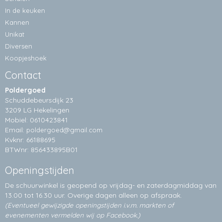
In de keuken
Kannen
Unikat
Diversen
Koopjeshoek
Contact
Poldergoed
Schuddebeursdijk 23
3209 LG Hekelingen
Mobiel: 0610423841
Email:
poldergoed@gmail.com
Kvknr: 66188695
BTWnr: 856433895B01
Openingstijden
De schuurwinkel is geopend op vrijdag- en zaterdagmiddag van
13.00 tot 16.30 uur. Overige dagen alleen op
afspraak.
(Eventueel gewijzigde openingstijden i.v.m. markten of
evenementen vermelden wij op Facebook.)